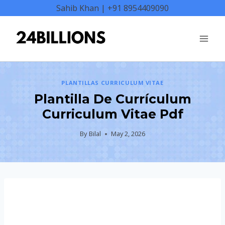
Skip
Sahib Khan | +91 8954409090
to
content
PLANTILLAS CURRICULUM VITAE
Plantilla De Currículum
Curriculum Vitae Pdf
By
Bilal
May 2, 2026