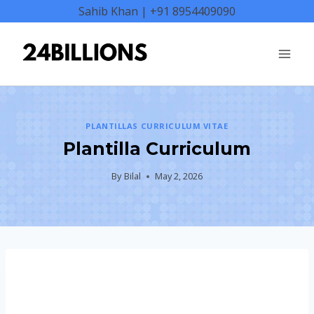
Skip
Sahib Khan | +91 8954409090
to
content
PLANTILLAS CURRICULUM VITAE
Plantilla Curriculum
By
Bilal
May 2, 2026