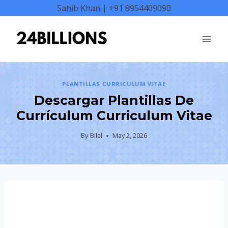
Skip
Sahib Khan | +91 8954409090
to
content
PLANTILLAS CURRICULUM VITAE
Descargar Plantillas De
Currículum Curriculum Vitae
By
Bilal
May 2, 2026