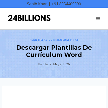
Skip
Sahib Khan | +91 8954409090
to
content
PLANTILLAS CURRICULUM VITAE
Descargar Plantillas De
Currículum Word
By
Bilal
May 2, 2026