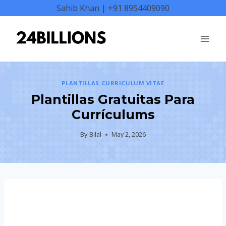
Skip
Sahib Khan | +91 8954409090
to
content
PLANTILLAS CURRICULUM VITAE
Plantillas Gratuitas Para
Currículums
By
Bilal
May 2, 2026