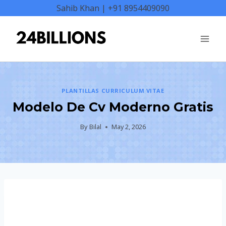
Skip
Sahib Khan | +91 8954409090
to
content
PLANTILLAS CURRICULUM VITAE
Modelo De Cv Moderno Gratis
By
Bilal
May 2, 2026