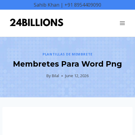
Skip
Sahib Khan | +91 8954409090
to
content
PLANTILLAS DE MEMBRETE
Membretes Para Word Png
By
Bilal
June 12, 2026