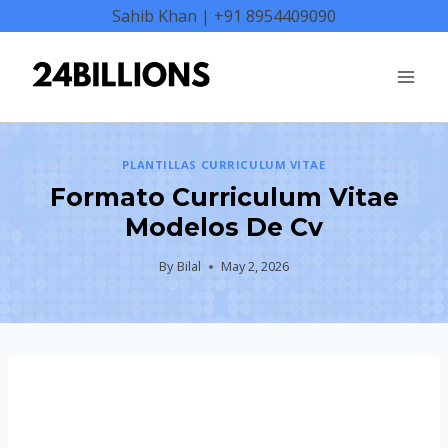
Skip
Sahib Khan | +91 8954409090
to
content
PLANTILLAS CURRICULUM VITAE
Formato Curriculum Vitae
Modelos De Cv
By
Bilal
May 2, 2026