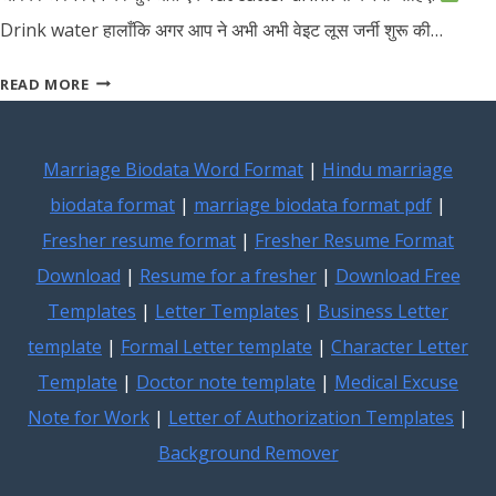
Drink water हालाँकि अगर आप ने अभी अभी वेइट लूस जर्नी शुरू की…
DIET
READ MORE
CHART
FOR
WEIGHT
Marriage Biodata Word Format
|
Hindu marriage
LOSS
biodata format
|
marriage biodata format pdf
|
(HINDI)
Fresher resume format
|
Fresher Resume Format
Download
|
Resume for a fresher
|
Download Free
Templates
|
Letter Templates
|
Business Letter
template
|
Formal Letter template
|
Character Letter
Template
|
Doctor note template
|
Medical Excuse
Note for Work
|
Letter of Authorization Templates
|
Background Remover